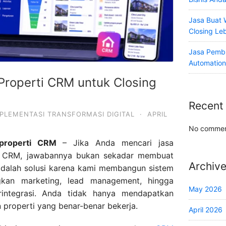
Jasa Buat 
Closing Le
Jasa Pemb
Automation
Properti CRM untuk Closing
Recent
PLEMENTASI TRANSFORMASI DIGITAL
·
APRIL
No commen
properti CRM
– Jika Anda mencari jasa
i CRM, jawabannya bukan sekadar membuat
Archiv
l adalah solusi karena kami membangun sistem
kan marketing, lead management, hingga
May 2026
rintegrasi. Anda tidak hanya mendapatkan
n properti yang benar-benar bekerja.
April 2026