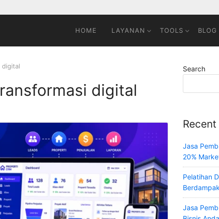
HOME
LAYANAN
TOOLS
BLOG
digital
Search
ransformasi digital
Recent
Jasa Pembu
20% Marke
Pelatihan 
Berdampak
Jasa Pemb
Bisnis And