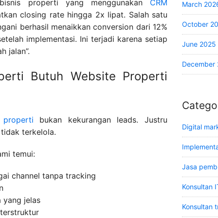
bisnis properti yang menggunakan
CRM
March 202
kan closing rate hingga 2x lipat. Salah satu
October 2
ngani berhasil menaikkan conversion dari 12%
telah implementasi. Ini terjadi karena setiap
June 2025
h jalan”.
December 
perti Butuh Website Properti
Catego
 properti
bukan kekurangan leads. Justru
Digital mar
tidak terkelola.
Implementas
mi temui:
Jasa pemb
ai channel tanpa tracking
Konsultan I
n
 yang jelas
Konsultan t
terstruktur