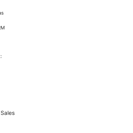
as
RM
:
 Sales