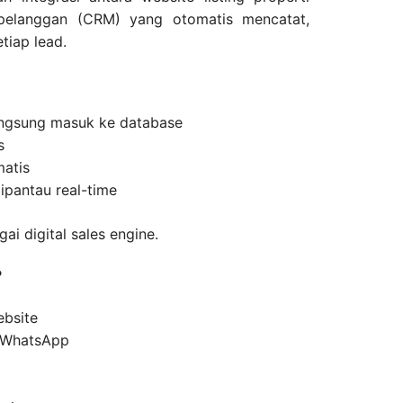
pelanggan (CRM) yang otomatis mencatat,
tiap lead.
langsung masuk ke database
s
matis
dipantau real-time
ai digital sales engine.
?
ebsite
u WhatsApp