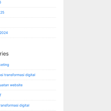
6
025
2024
ries
keting
i transformasi digital
uatan website
T
ransformasi digital