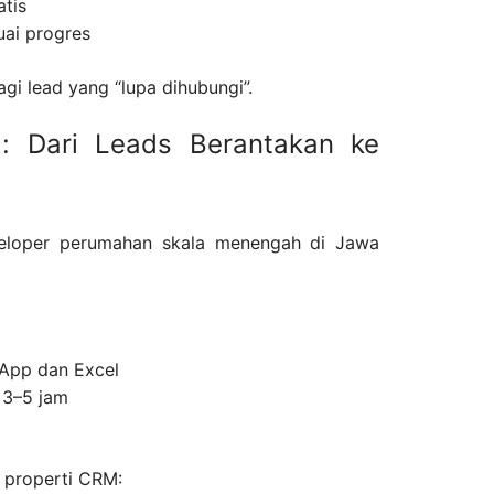
atis
uai progres
agi lead yang “lupa dihubungi”.
: Dari Leads Berantakan ke
eloper perumahan skala menengah di Jawa
sApp dan Excel
 3–5 jam
 properti CRM: