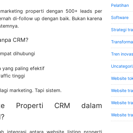
Pelatihan
marketing properti dengan 500+ leads per
Software
pernah di-follow up dengan baik. Bukan karena
istemnya.
Strategi tr
anpa CRM?
Transformas
empat dihubungi
Tren inovasi
Uncategor
 yang paling efektif
affic tinggi
Website tok
 lagi marketing. Tapi sistem.
Website tr
Website tr
te Properti CRM dalam
Website tr
l?
 integrasi antara website listing properti