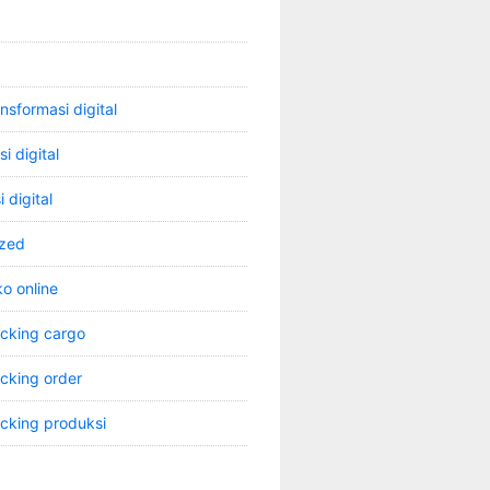
ansformasi digital
i digital
 digital
ized
o online
acking cargo
acking order
acking produksi